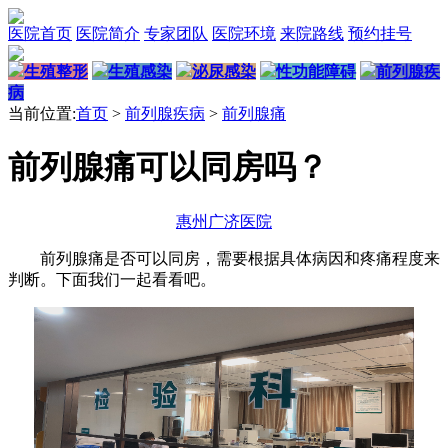
医院首页
医院简介
专家团队
医院环境
来院路线
预约挂号
生殖整形
生殖感染
泌尿感染
性功能障碍
前列腺疾
病
当前位置:
首页
>
前列腺疾病
>
前列腺痛
前列腺痛可以同房吗？
惠州广济医院
前列腺痛是否可以同房，需要根据具体病因和疼痛程度来
判断。下面我们一起看看吧。